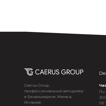
Dea
Caerus Group,
Ча
профессиональный автодилер
Пн -
в Бенальмадене, Малага,
20:
Испания.
Сб: 